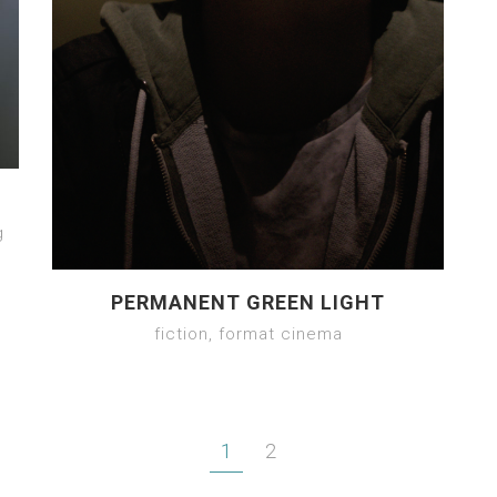
g
PERMANENT GREEN LIGHT
fiction, format cinema
1
2