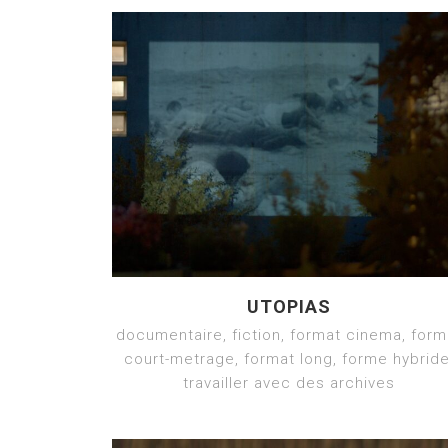
UTOPIAS
documentaire, fiction, format cinema, form
court-metrage, format long, forme hybride
travailler avec des archives