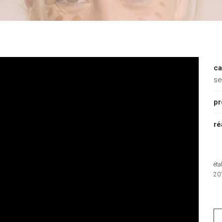
ca
se
pr
ré
ét
20