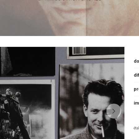
do
di
pr
im
éta