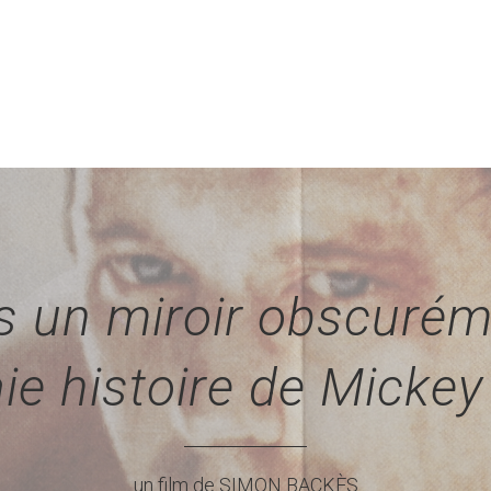
 un miroir obscurém
ie histoire de Micke
un film de SIMON BACKÈS