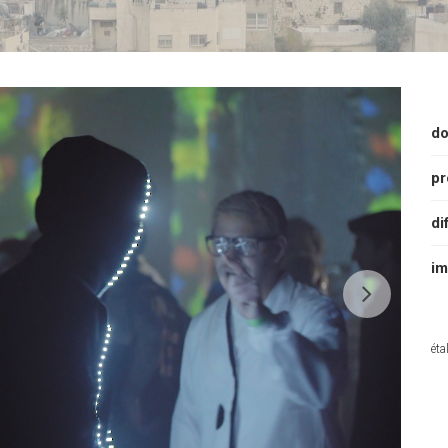
do
pr
di
im
éta