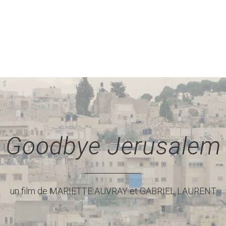
Goodbye Jerusalem
un film de MARIETTE AUVRAY et GABRIEL LAURENT