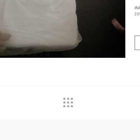
ét
20