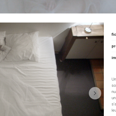
fi
pr
im
Un
so
nu
un
s’
le