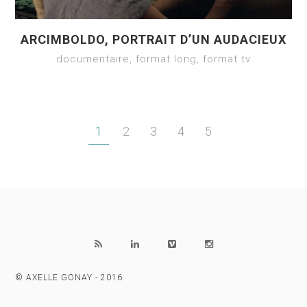
ARCIMBOLDO, PORTRAIT D’UN AUDACIEUX
documentaire, format long, format tv
1
2
3
4
5
© AXELLE GONAY - 2016