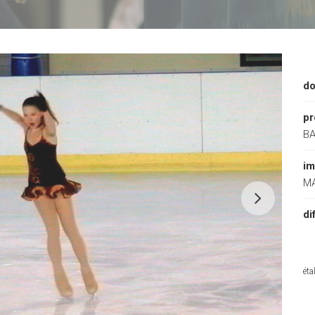
do
pr
BA
im
MA
di
éta