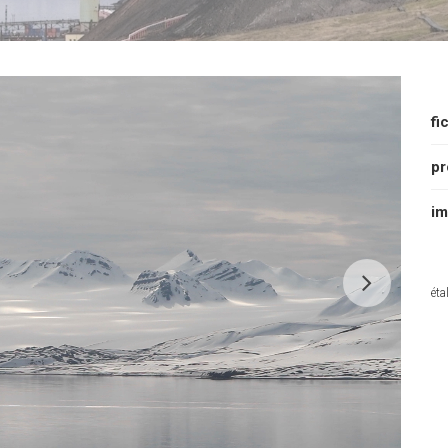
fi
pr
im
éta