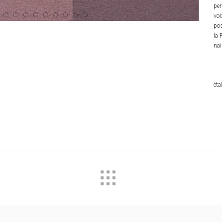
per
voi
pos
la 
nai
éta