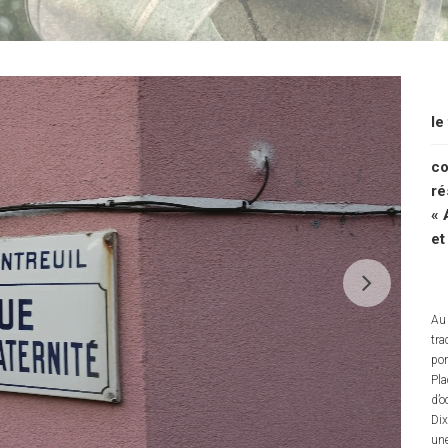
le
co
ré
« 
et
Au 
tra
por
Pla
d’o
Dix
une