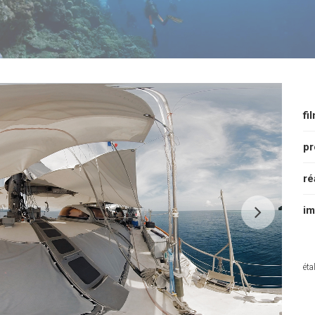
fi
pr
ré
im
ét