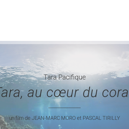
Tara Pacifique
ara, au cœur du cora
un film de JEAN-MARC MORO et PASCAL TIRILLY