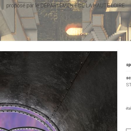
proposé par le DÉPARTEMENT DE LA HAUTE LOIRE
sp
sc
S
éta