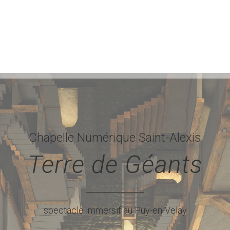
Chapelle Numérique Saint-Alexis
Terre de Géants
spectacle immersif au Puy-en-Velay