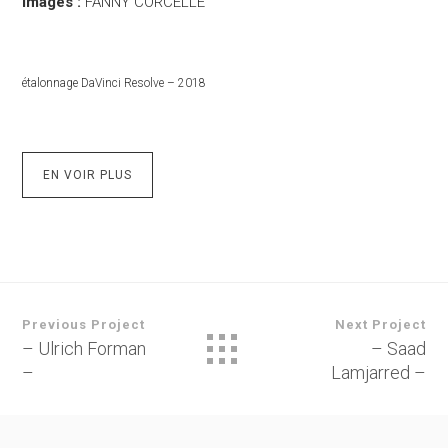
images :
FANNY CORCELLE
étalonnage DaVinci Resolve – 2018
EN VOIR PLUS
Previous Project
Next Project
– Ulrich Forman
– Saad
–
Lamjarred –