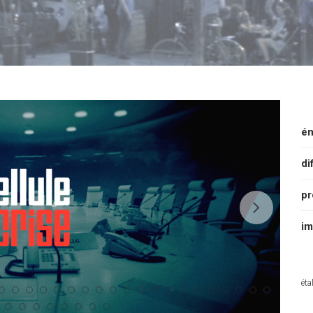
ém
di
pr
im
éta