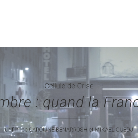
Cellule de Crise
bre : quand la Franc
un film de CAROLINE BENARROSH et MIKAEL GUEDJ