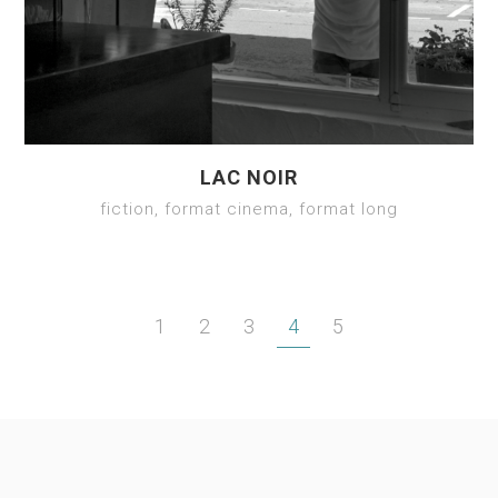
LAC NOIR
fiction, format cinema, format long
1
2
3
4
5